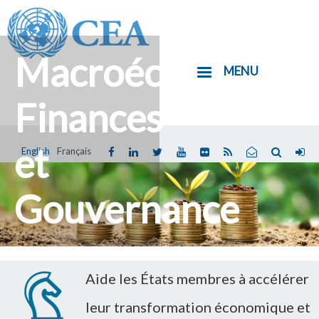
Aller
au
contenu
Macroéconomie,
MENU
principal
Finances
et
English
Français
Vous
êtes
Gouvernance
ici
Aide les États membres à accélérer
leur transformation économique et