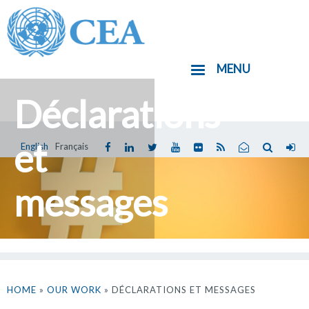
Aller
au
contenu
MENU
principal
Déclarations
et
English
Français
Vous
êtes
messages
ici
HOME
»
OUR WORK
» DÉCLARATIONS ET MESSAGES