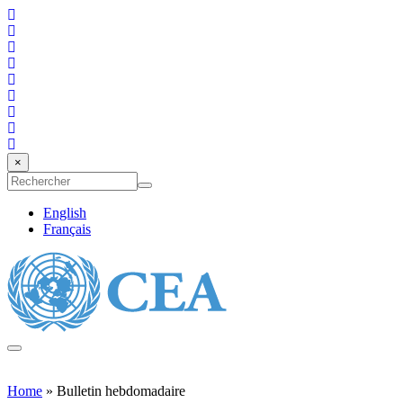
Aller au contenu principal
×
Formulaire de recherche
English
Français
Toggle
MENU
navigation
Home
» Bulletin hebdomadaire