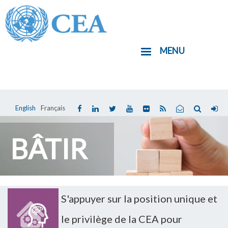
Aller
au
contenu
MENU
principal
English
Français
Vous
êtes
BÂTIR
ici
S'appuyer sur la position unique et
le privilège de la CEA pour