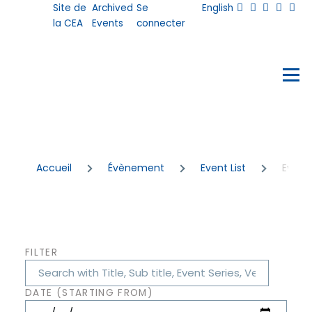
User
Site de
Archived
Se
English
Aller au contenu principal
account
la CEA
Events
connecter
menu
Events
Menu
Fil
Accueil
Évènement
Event List
Event 
d'Ariane
FILTER
DATE (STARTING FROM)